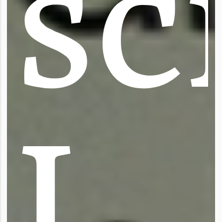
s
c
I