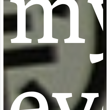
m
e
y